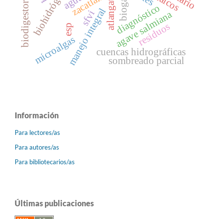
atlangatepec
biohidrógeno
zacatlán
biogás
biodigestor
diagnóstico
manejo integral
sfvi
agave salmiana
residuos
esp
microalgas
cuencas hidrográficas
sombreado parcial
Información
Para lectores/as
Para autores/as
Para bibliotecarios/as
Últimas publicaciones