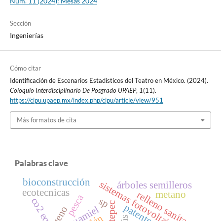
Núm. 11 (2024): Mesas 2024
Sección
Ingenierías
Cómo citar
Identificación de Escenarios Estadísticos del Teatro en México. (2024).
Coloquio Interdisciplinario De Posgrado UPAEP
,
1
(11).
https://cipu.upaep.mx/index.php/cipu/article/view/951
Más formatos de cita
Palabras clave
bioconstrucción
sistemas fotovoltaicos
árboles semilleros
ecotecnicas
metano
relleno sanitario
pesca
sp
co2 eq
patentes
aguamiel