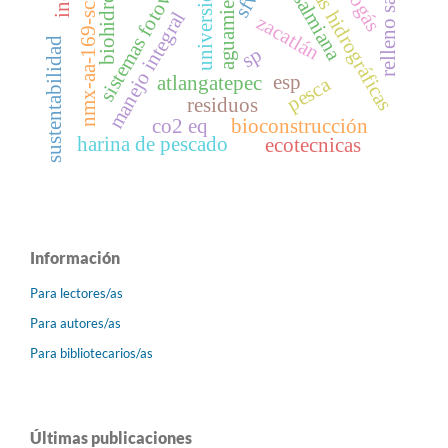
sistemas fotovoltaicos
nmx-aa-169-scfi-2016
relleno sanitario
agave salmiana
cuencas hidrográficas
biohidrógeno
universidades
biogás
sfvi
aguamiel
manejo integral
zacatlán
sustentabilidad
sp
esp
atlangatepec
pesca
residuos
co2 eq
bioconstrucción
harina de pescado
ecotecnicas
Información
Para lectores/as
Para autores/as
Para bibliotecarios/as
Últimas publicaciones