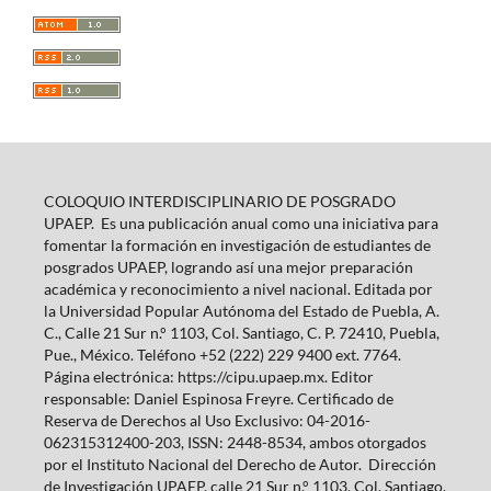
COLOQUIO INTERDISCIPLINARIO DE POSGRADO
UPAEP. Es una publicación anual como una iniciativa para
fomentar la formación en investigación de estudiantes de
posgrados UPAEP, logrando así una mejor preparación
académica y reconocimiento a nivel nacional. Editada por
la Universidad Popular Autónoma del Estado de Puebla, A.
C., Calle 21 Sur n.° 1103, Col. Santiago, C. P. 72410, Puebla,
Pue., México. Teléfono +52 (222) 229 9400 ext. 7764.
Página electrónica: https://cipu.upaep.mx. Editor
responsable: Daniel Espinosa Freyre. Certificado de
Reserva de Derechos al Uso Exclusivo: 04-2016-
062315312400-203, ISSN: 2448-8534, ambos otorgados
por el Instituto Nacional del Derecho de Autor. Dirección
de Investigación UPAEP, calle 21 Sur n.° 1103, Col. Santiago,